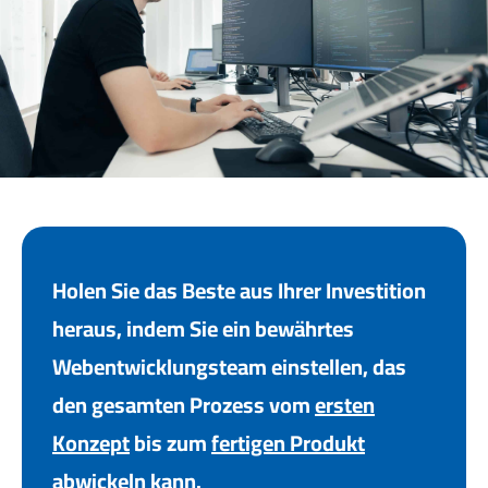
Holen Sie das Beste aus Ihrer Investition
heraus, indem Sie ein bewährtes
Webentwicklungsteam einstellen, das
den gesamten Prozess vom
ersten
Konzept
bis zum
fertigen Produkt
abwickeln kann.